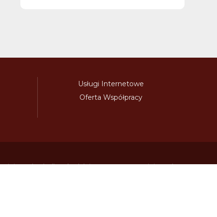
Usługi Internetowe
Oferta Współpracy
awinieta.pl
bulharskadalnice.com
cenawiniety.pl
ky.com
dalnicniznamka.eu
digital-vignette.de
niawinieta.pl
estonskadalnice.com
ewinieta.pl
ieta.pl
lotwawinieta.pl
lotysskadalnice.com
owe.pl
pl-vignette.com
polskadalnice.com