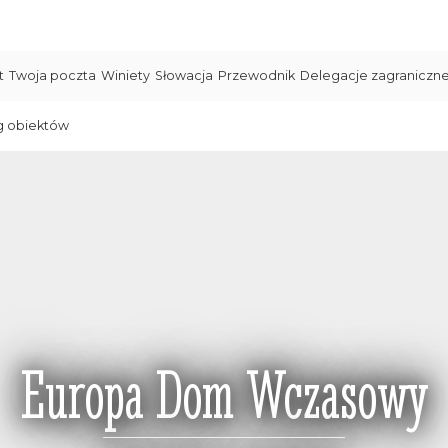
t
Twoja poczta
Winiety
Słowacja
Przewodnik
Delegacje zagraniczn
g obiektów
Europa Dom Wczasowy