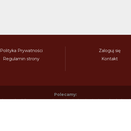
Polityka Prywatności
Zaloguj się
Regulamin strony
Kontakt
Polecamy:
adowy.pl
bilety-autostradowe.pl
bulgariawienieta.pl
bulgari
nieta.pl
czechywinieta.pl
czechywiniety.pl
dalnicnipoplat
nice.pl
electronicavinieta.com
electroniceviniete.com
esto
litwawinieta.pl
livignotunel.pl
livignotunnel.com
lotvawin
om
moldawiawinieta.pl
najtanszewiniety.pl
oplatyautostrad