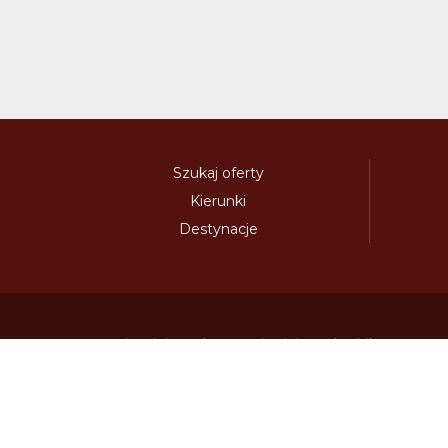
Szukaj oferty
Kierunki
Destynacje
austria-winieta.pl
austriawinieta.pl
bilet-autostr
cenywiniet.pl
chorwacjawinieta.pl
czechy-wi
e-vignette.pl
e-winieta.eu
edalnice.org
edal
info365.pl
litvadalnice.com
litwa-winieta.pl
madarskadalnice.com
moldavskadalnice.c