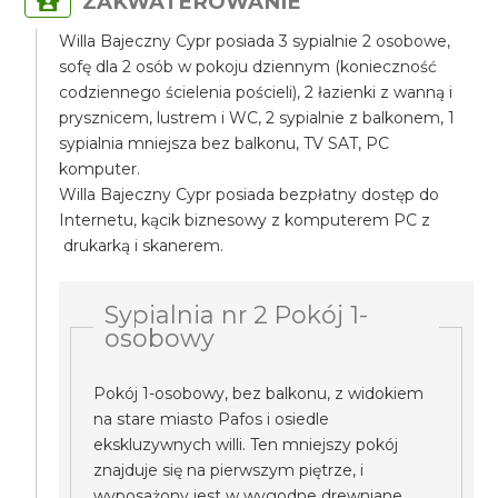
ZAKWATEROWANIE
Willa Bajeczny Cypr posiada 3 sypialnie 2 osobowe,
sofę dla 2 osób w pokoju dziennym (konieczność
codziennego ścielenia pościeli), 2 łazienki z wanną i
prysznicem, lustrem i WC, 2 sypialnie z balkonem, 1
sypialnia mniejsza bez balkonu, TV SAT, PC
komputer.
Willa Bajeczny Cypr posiada bezpłatny dostęp do
Internetu, kącik biznesowy z komputerem PC z
drukarką i skanerem.
Sypialnia nr 2 Pokój 1-
osobowy
Pokój 1-osobowy, bez balkonu, z widokiem
na stare miasto Pafos i osiedle
ekskluzywnych willi. Ten mniejszy pokój
znajduje się na pierwszym piętrze, i
wyposażony jest w wygodne drewniane