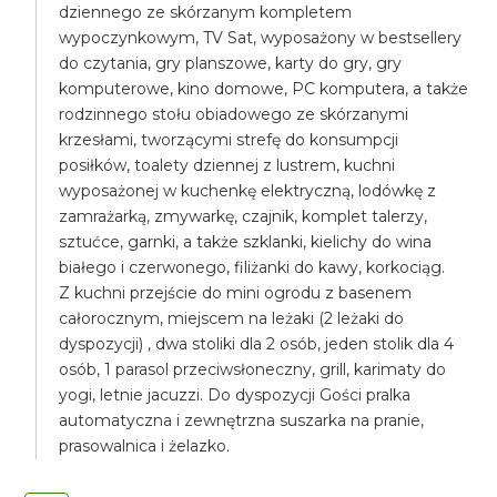
dziennego ze skórzanym kompletem
wypoczynkowym, TV Sat, wyposażony w bestsellery
do czytania, gry planszowe, karty do gry, gry
komputerowe, kino domowe, PC komputera, a także
rodzinnego stołu obiadowego ze skórzanymi
krzesłami, tworzącymi strefę do konsumpcji
posiłków, toalety dziennej z lustrem, kuchni
wyposażonej w kuchenkę elektryczną, lodówkę z
zamrażarką, zmywarkę, czajnik, komplet talerzy,
sztućce, garnki, a także szklanki, kielichy do wina
białego i czerwonego, filiżanki do kawy, korkociąg.
Z kuchni przejście do mini ogrodu z basenem
całorocznym, miejscem na leżaki (2 leżaki do
dyspozycji) , dwa stoliki dla 2 osób, jeden stolik dla 4
osób, 1 parasol przeciwsłoneczny, grill, karimaty do
yogi, letnie jacuzzi. Do dyspozycji Gości pralka
automatyczna i zewnętrzna suszarka na pranie,
prasowalnica i żelazko.