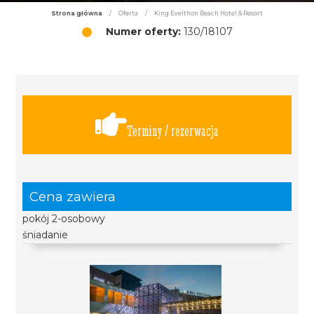
Strona główna
/
Oferta
/
King Evelthon Beach Hotel & Resort
Numer oferty:
130/18107
Terminy / rezerwacja
Cena zawiera
pokój 2-osobowy
śniadanie