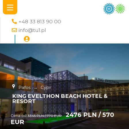
+48 33 813 90 00
info@tu1.pl
Pafos
→
Cypr
KING EVELTHON BEACH HOTEL &
RESORT
2476 PLN / 570
Cena od
3345 PLN / 770 EUR
EUR