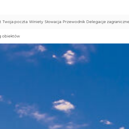
t
Twoja poczta
Winiety
Słowacja
Przewodnik
Delegacje zagraniczn
g obiektów