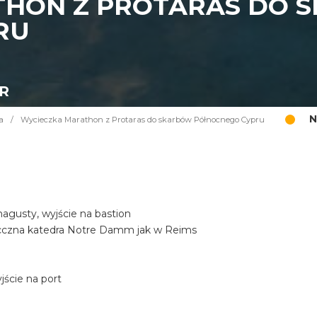
THON Z PROTARAS DO 
RU
UR
N
a
/
Wycieczka Marathon z Protaras do skarbów Północnego Cypru
gusty, wyjście na bastion
iecczna katedra Notre Damm jak w Reims
ście na port