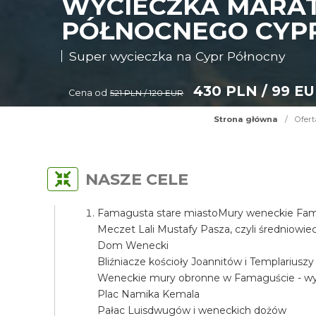
WYCIECZKA MARA
PÓŁNOCNEGO CYP
Super wycieczka na Cypr Północny
430 PLN / 99 E
Cena od
521 PLN / 120 EUR
Strona główna
/
Ofert
NASZE CELE
Famagusta stare miastoMury weneckie Fama
Meczet Lali Mustafy Pasza, czyli średniow
Dom Wenecki
Bliźniacze kościoły Joannitów i Templariuszy
Weneckie mury obronne w Famaguście - wyj
Plac Namika Kemala
Pałac Luisdwugów i weneckich dożów