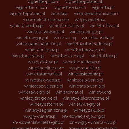
vignette-pl.com
vignette-poland.pl
vignette-ro.com
vignette-si.com
vignette.pl
vignettepoland.pl
vinetki.pl
vinietaelectronica.com
vinieteelectronice.com
wegrywinieta.pl
winieta-austria.pl
winieta-czechy.pl
winieta-litwa.pl
winieta-słowacja.pl
winieta-wegry.pl
winieta-węgry.pl
winieta.org
winietaaustria.pl
winietaaustriaonline.pl
winietaautostradowa.pl
winietabulgaria.pl
winietachorwacja.pl
winietaczechy.pl
winietaestonia.pl
winietalitwa.pl
winietalotwa.pl
winietamoldawia.pl
winietaonline.com
winietapolska.pl
winietarumunia.pl
winietaslovenia.pl
winietaslowacja.pl
winietaslowenia.pl
winietaszwajcaria.pl
winietasłowenia.pl
winietawegry.pl
winietomat.pl
winiety.org
winietydrogowe.pl
winietyelektroniczne.pl
winietyestonia.pl
winietywegry.pl
winietyzagraniczne.pl
winietyzakup.pl
węgry-winieta.pl
xn--sowacja-njb.org.pl
xn--soweniawinieta-gnc.pl
xn--wgry-winieta-4vb.pl
xn--winieta-sowacja-7sc.pl
xn--winieta-wgry-dwb.pl