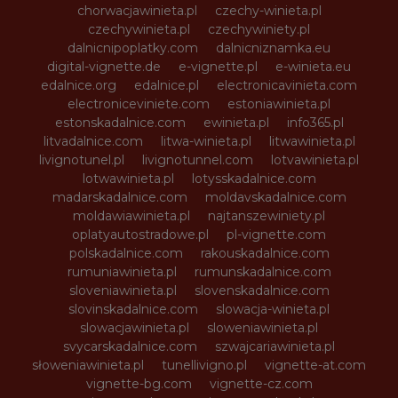
chorwacjawinieta.pl
czechy-winieta.pl
czechywinieta.pl
czechywiniety.pl
dalnicnipoplatky.com
dalnicniznamka.eu
digital-vignette.de
e-vignette.pl
e-winieta.eu
edalnice.org
edalnice.pl
electronicavinieta.com
electroniceviniete.com
estoniawinieta.pl
estonskadalnice.com
ewinieta.pl
info365.pl
litvadalnice.com
litwa-winieta.pl
litwawinieta.pl
livignotunel.pl
livignotunnel.com
lotvawinieta.pl
lotwawinieta.pl
lotysskadalnice.com
madarskadalnice.com
moldavskadalnice.com
moldawiawinieta.pl
najtanszewiniety.pl
oplatyautostradowe.pl
pl-vignette.com
polskadalnice.com
rakouskadalnice.com
rumuniawinieta.pl
rumunskadalnice.com
sloveniawinieta.pl
slovenskadalnice.com
slovinskadalnice.com
slowacja-winieta.pl
slowacjawinieta.pl
sloweniawinieta.pl
svycarskadalnice.com
szwajcariawinieta.pl
słoweniawinieta.pl
tunellivigno.pl
vignette-at.com
vignette-bg.com
vignette-cz.com