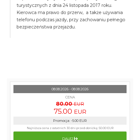
turystycznych z dnia 24 listopada 2017 roku.
Kierowca ma prawo do przerw, a także używania
telefonu podczas jazdy, przy zachowaniu pełnego
bezpieczeństwa przejazdu.
08.08.2026 - 08.08.2026
CENA
80.00
EUR
75.00
EUR
Promocja
:
-5.00
EUR
Najniższa cena z ostatnich 30 dni przed obniżką:
50.00 EUR
DALEJ