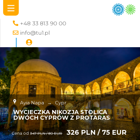
+48 33 813 90 00
info@tu1.pl
Ayia Napa
→
Cypr
WYCIECZKA NIKOZJA STOLICA
DWÓCH CYPRÓW Z PROTARAS
326 PLN / 75 EUR
Cena od
347 PLN / 80 EUR