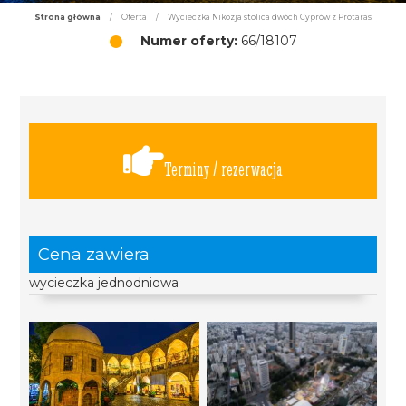
Strona główna
/
Oferta
/
Wycieczka Nikozja stolica dwóch Cyprów z Protaras
Numer oferty:
66/18107
Terminy / rezerwacja
Cena zawiera
wycieczka jednodniowa