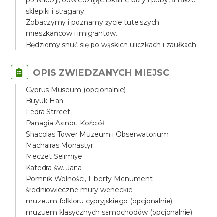
po Nikozji, odwiedzając lokalne bary i puby, a także
sklepiki i stragany.
Zobaczymy i poznamy życie tutejszych
mieszkańców i imigrantów.
Będziemy snuć się po wąskich uliczkach i zaułkach.
OPIS ZWIEDZANYCH MIEJSC
Cyprus Museum (opcjonalnie)
Buyuk Han
Ledra Strreet
Panagia Asinou Kościół
Shacolas Tower Muzeum i Obserwatorium
Machairas Monastyr
Meczet Selimiye
Katedra św. Jana
Pomnik Wolności, Liberty Monument
średniowieczne mury weneckie
muzeum folkloru cypryjskiego (opcjonalnie)
muzuem klasycznych samochodów (opcjonalnie)