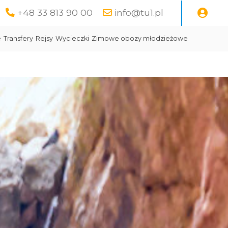
+48 33 813 90 00
info@tu1.pl
e
Transfery
Rejsy
Wycieczki
Zimowe obozy młodzieżowe