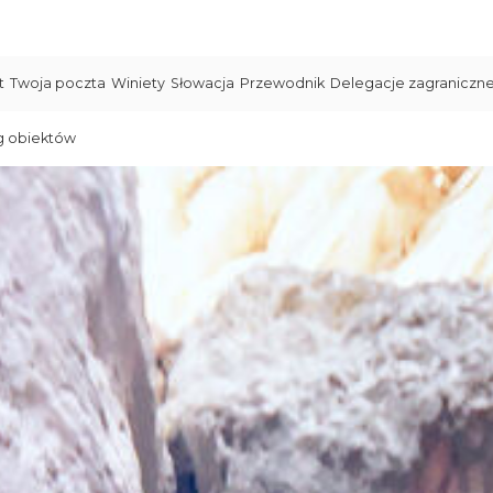
t
Twoja poczta
Winiety
Słowacja
Przewodnik
Delegacje zagraniczn
g obiektów