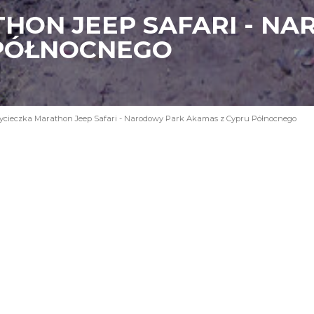
HON JEEP SAFARI - N
 PÓŁNOCNEGO
cieczka Marathon Jeep Safari - Narodowy Park Akamas z Cypru Północnego