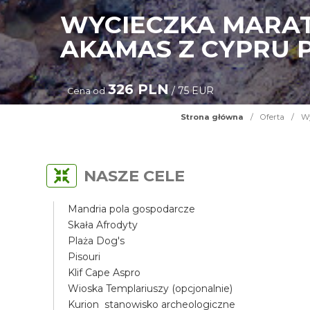
WYCIECZKA MARAT
AKAMAS Z CYPRU
326 PLN
/ 75 EUR
Cena od
Strona główna
/
Oferta
/
Wy
NASZE CELE
Mandria pola gospodarcze
Skała Afrodyty
Plaża Dog's
Pisouri
Klif Cape Aspro
Wioska Templariuszy (opcjonalnie)
Kurion stanowisko archeologiczne