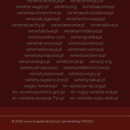
winieta-słowacja.pl
winieta-wegry.pl
winieta-węgry.pl
winieta.org
winietaaustria.pl
winietaaustriaonline.pl
winietaautostradowa.pl
winietabulgaria.pl
winietachorwacja.pl
winietaczechy.pl
winietaestonia.pl
winietalitwa.pl
winietalotwa.pl
winietamoldawia.pl
winietaonline.com
winietapolska.pl
winietarumunia.pl
winietaslovenia.pl
winietaslowacja.pl
winietaslowenia.pl
winietaszwajcaria.pl
winietasłowenia.pl
winietawegry.pl
winietomat.pl
winiety.org
winietydrogowe.pl
winietyelektroniczne.pl
winietyestonia.pl
winietywegry.pl
winietyzagraniczne.pl
winietyzakup.pl
węgry-winieta.pl
xn--sowacja-njb.org.pl
xn--soweniawinieta-gnc.pl
xn--wgry-winieta-4vb.pl
xn--winieta-sowacja-7sc.pl
xn--winieta-wgry-dwb.pl
© 2026 www.kupopinie.com.pl | powered by FENIQS