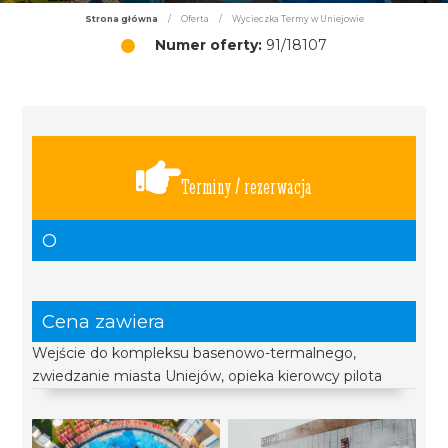
Strona główna
/
Oferta
/
Wycieczka Termy w Uniejowie
Numer oferty:
91/18107
Terminy / rezerwacja
O
Cena zawiera
Wejście do kompleksu basenowo-termalnego,
zwiedzanie miasta Uniejów, opieka kierowcy pilota