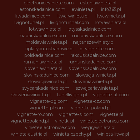
electroniceviniete.com
estoniawinieta.pl
estonskadalnice.com
ewinieta.pl
info365.pl
litvadalnice.com
litwa-winieta.pl
litwawinieta.pl
livignotunel.pl
livignotunnel.com
lotvawinieta.pl
lotwawinieta.pl
lotysskadalnice.com
madarskadalnice.com
moldavskadalnice.com
moldawiawinieta.pl
najtanszewiniety.pl
oplatyautostradowe.pl
pl-vignette.com
polskadalnice.com
rakouskadalnice.com
rumuniawinieta.pl
rumunskadalnice.com
sloveniawinieta.pl
slovenskadalnice.com
slovinskadalnice.com
slowacja-winieta.pl
slowacjawinieta.pl
sloweniawinieta.pl
svycarskadalnice.com
szwajcariawinieta.pl
słoweniawinieta.pl
tunellivigno.pl
vignette-at.com
vignette-bg.com
vignette-cz.com
vignette-pl.com
vignette-poland.pl
vignette-ro.com
vignette-si.com
vignette.pl
vignettepoland.pl
vinetki.pl
vinietaelectronica.com
vinieteelectronice.com
wegrywinieta.pl
winieta-austria.pl
winieta-czechy.pl
winieta-litwa.pl