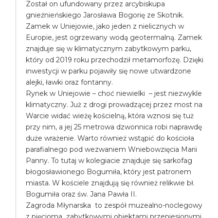
Został on ufundowany przez arcybiskupa
gnieźnieńskiego Jarosława Bogorię ze Skotnik.
Zamek w Uniejowie, jako jeden z nielicznych w
Europie, jest ogrzewany wodą geotermalną. Zamek
znajduje się w klimatycznym zabytkowym parku,
który od 2019 roku przechodził metamorfozę. Dzięki
inwestycji w parku pojawiły się nowe utwardzone
alejki, ławki oraz fontanny.
Rynek w Uniejowie – choć niewielki – jest niezwykle
klimatyczny. Już z drogi prowadzącej przez most na
Warcie widać wieżę kościelną, która wznosi się tuż
przy nim, a jej 25 metrowa dzwonnica robi naprawdę
duże wrażenie. Warto również wstąpić do kościoła
parafialnego pod wezwaniem Wniebowzięcia Marii
Panny. To tutaj w kolegiacie znajduje się sarkofag
błogosławionego Bogumiła, który jest patronem
miasta. W kościele znajdują się również relikwie bł.
Bogumiła oraz św. Jana Pawła II.
Zagroda Młynarska to zespół muzealno-noclegowy
z pięcioma zabytkowymi obiektami przeniesionymi