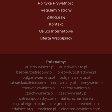
Polityka Prywatności
Regulamin strony
Zaloguj się
Kontakt
Usługi Internetowe
Oferta Współpracy
Polecamy:
austria-winieta.pl
austriawinieta.pl
bilet-autostradowy.pl
bilety-autostradowe.pl
bulgariawienieta.pl
bulgariawinieta.pl
bulharskadalnice.com
cenawiniety.pl
cenywiniet.pl
chorwacjawinieta.pl
czechy-winieta.pl
czechywinieta.pl
czechywiniety.pl
dalnicnipoplatky.com
dalnicniznamka.eu
digital-vignette.de
e-vignette.pl
e-winieta.eu
edalnice.org
edalnice.pl
electronicavinieta.com