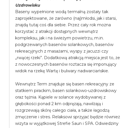
Uzdrowisku
Baseny wypełnione wodą termalną zostały tak
zaprojektowane, że zarówno (naj)młodsi, jak i starsi,
znajdą tutaj coś dla siebie. Przez cały rok można
korzystać z atrakcji dostępnych wewnątrz
kompleksu, jak i na świeżym powietrzu, m.in.
podgrzewanych basenów solankowych, basenów
rekreacyjnych z masażami, wyspy z jacuzzi czy
„rwącej rzeki”. Dodatkową atrakcją miejsca jest to, że
z nowoczesnych basenów roztacza się imponujący
widok na rzekę Wartę i bulwary nadwarciańskie.
Wewnątrz Term znajduje się basen rekreacyjny ze
statkiem pirackim, basen solankowo-uzdrowiskowy
oraz tężnia. Kąpiele w solance wydobywanej z
głębokości ponad 2 km odprężają, nawilżają i
rozgrzewają skórę całego ciała, a także łagodzą
zmęczenie i stres. Relaksowi sprzyjać będzie również
wizyta w wyjątkowej Strefie Saun i SPA. Odwiedziny