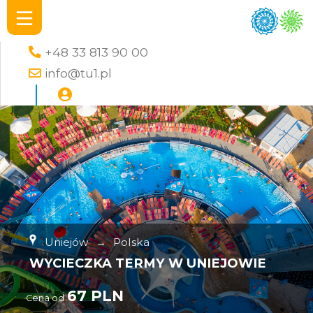
+48 33 813 90 00
info@tu1.pl
Uniejów
→
Polska
WYCIECZKA TERMY W UNIEJOWIE
67 PLN
Cena od