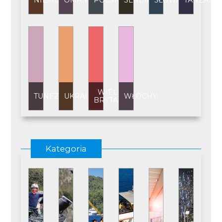
NIEMCY
OMAN
POLSKA
SERBIA
SŁOWACJA
TANZANI
WIELKA
TUNEZJA
UKRAINA
WŁOCHY
BRYTANIA
Kategoria