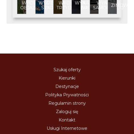
WYCIECZKA
WYCIECZKA
WYCIECZKA
WYNAJEM
WYNAJEM
ZIMOWIS
OBJAZDOWA
SZKOLNA
TRZYDNIOWA
BUSA
SAMOCHODU
Szukaj oferty
Kierunki
Destynacje
Polityka Prywatności
Regulamin strony
Zaloguj się
Kontakt
Usługi Internetowe