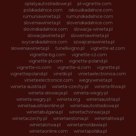
oplatyautostradowe.pl
pl-vignette.com
polskadalnice.com
rakouskadalnice.com
rumuniawinieta.pl
rumunskadalnice.com
sloveniawinieta.pl
slovenskadalnice.com
slovinskadalnice.com
slowacja-winieta.pl
slowacjawinieta.pl
sloweniawinieta.pl
svycarskadalnice.com
szwajcariawinieta.pl
słoweniawinieta.pl
tunellivigno.pl
vignette-at.com
vignette-bg.com
vignette-cz.com
vignette-pl.com
vignette-poland.pl
vignette-ro.com
vignette-si.com
vignette.pl
vignettepoland.pl
vinetki.pl
vinietaelectronica.com
vinieteelectronice.com
wegrywinieta.pl
winieta-austria.pl
winieta-czechy.pl
winieta-litwa.pl
winieta-słowacja.pl
winieta-wegry.pl
winieta-węgry.pl
winieta.org
winietaaustria.pl
winietaaustriaonline.pl
winietaautostradowa.pl
winietabulgaria.pl
winietachorwacja.pl
winietaczechy.pl
winietaestonia.pl
winietalitwa.pl
winietalotwa.pl
winietamoldawia.pl
winietaonline.com
winietapolska.pl