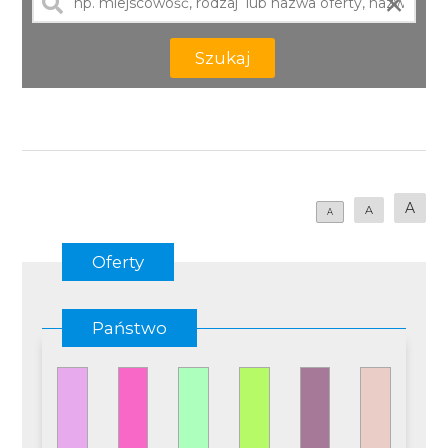
×
Szukaj
A
A
A
Oferty
Państwo