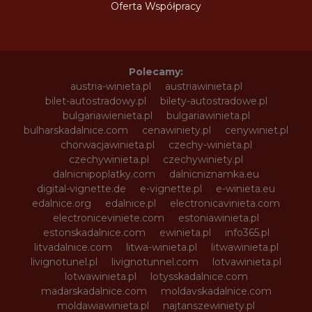
Oferta Współpracy
Polecamy:
austria-winieta.pl
austriawinieta.pl
bilet-autostradowy.pl
bilety-autostradowe.pl
bulgariawienieta.pl
bulgariawinieta.pl
bulharskadalnice.com
cenawiniety.pl
cenywiniet.pl
chorwacjawinieta.pl
czechy-winieta.pl
czechywinieta.pl
czechywiniety.pl
dalnicnipoplatky.com
dalnicniznamka.eu
digital-vignette.de
e-vignette.pl
e-winieta.eu
edalnice.org
edalnice.pl
electronicavinieta.com
electroniceviniete.com
estoniawinieta.pl
estonskadalnice.com
ewinieta.pl
info365.pl
litvadalnice.com
litwa-winieta.pl
litwawinieta.pl
livignotunel.pl
livignotunnel.com
lotvawinieta.pl
lotwawinieta.pl
lotysskadalnice.com
madarskadalnice.com
moldavskadalnice.com
moldawiawinieta.pl
najtanszewiniety.pl