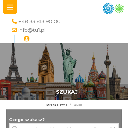
+48 33 813 90 00
info@tu1.pl
SZUKAJ
Strona główna
/
Szukaj
Czego szukasz?