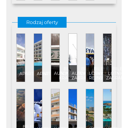
Rodzaj oferty
BILET
BILET
BILET
BILET
AUTOKAROWY
AUTOKAROWY
LOTNICZY
LOTNICZ
APARTAMENT
APARTAMENT****
KRAJOWY
ZAGRANICZNY
REJSOWY
ZAGRANI
BILET