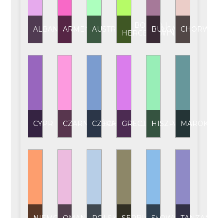
BOŚNIA I
ALBANIA
ARMENIA
AUSTRIA
BUŁGARIA
CHORWAC
HERCEGOWINA
CYPR
CZARNOGÓRA
CZECHY
GRECJA
HISZPANIA
MAROKO