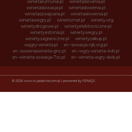
winietarumunia.pl
winietaslovenia.pl
winietaslowacja.pl
winietaslowenia.pl
winietaszwajcaria.pl
winietasłowenia.pl
winietawegry.pl
winietomat.pl
winiety.org
winietydrogowe.pl
winietyelektroniczne.pl
winietyestonia.pl
winietywegry.pl
winietyzagraniczne.pl
winietyzakup.pl
węgry-winieta.pl
xn--sowacja-njb.org.pl
xn--soweniawinieta-gnc.pl
xn--wgry-winieta-4vb.pl
xn--winieta-sowacja-7sc.pl
xn--winieta-wgry-dwb.pl
© 2026 www.kupopinie.com.pl | powered by FENIQS