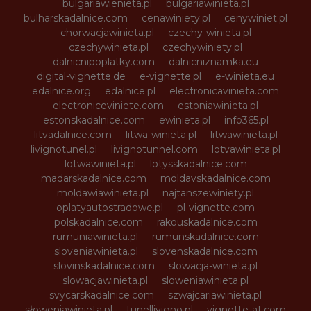
bulgariawienieta.pl
bulgariawinieta.pl
bulharskadalnice.com
cenawiniety.pl
cenywiniet.pl
chorwacjawinieta.pl
czechy-winieta.pl
czechywinieta.pl
czechywiniety.pl
dalnicnipoplatky.com
dalnicniznamka.eu
digital-vignette.de
e-vignette.pl
e-winieta.eu
edalnice.org
edalnice.pl
electronicavinieta.com
electroniceviniete.com
estoniawinieta.pl
estonskadalnice.com
ewinieta.pl
info365.pl
litvadalnice.com
litwa-winieta.pl
litwawinieta.pl
livignotunel.pl
livignotunnel.com
lotvawinieta.pl
lotwawinieta.pl
lotysskadalnice.com
madarskadalnice.com
moldavskadalnice.com
moldawiawinieta.pl
najtanszewiniety.pl
oplatyautostradowe.pl
pl-vignette.com
polskadalnice.com
rakouskadalnice.com
rumuniawinieta.pl
rumunskadalnice.com
sloveniawinieta.pl
slovenskadalnice.com
slovinskadalnice.com
slowacja-winieta.pl
slowacjawinieta.pl
sloweniawinieta.pl
svycarskadalnice.com
szwajcariawinieta.pl
słoweniawinieta.pl
tunellivigno.pl
vignette-at.com