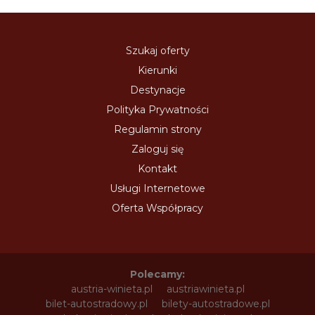
Szukaj oferty
Kierunki
Destynacje
Polityka Prywatności
Regulamin strony
Zaloguj się
Kontakt
Usługi Internetowe
Oferta Współpracy
Polecamy:
austria-winieta.pl
austriawinieta.pl
bilet-autostradowy.pl
bilety-autostradowe.pl