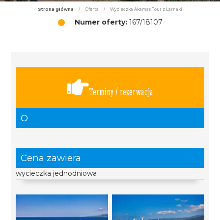
Strona główna
/
Oferta
/
Wycieczka Akamas Tour z Larnaki
Numer oferty:
167/18107
Terminy / rezerwacja
O
Cena zawiera
wycieczka jednodniowa