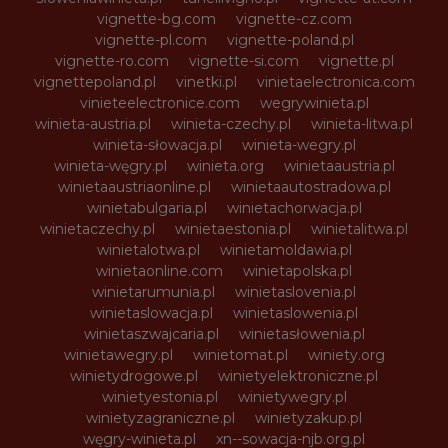
vignette-bg.com
vignette-cz.com
vignette-pl.com
vignette-poland.pl
vignette-ro.com
vignette-si.com
vignette.pl
vignettepoland.pl
vinetki.pl
vinietaelectronica.com
vinieteelectronice.com
wegrywinieta.pl
winieta-austria.pl
winieta-czechy.pl
winieta-litwa.pl
winieta-słowacja.pl
winieta-wegry.pl
winieta-węgry.pl
winieta.org
winietaaustria.pl
winietaaustriaonline.pl
winietaautostradowa.pl
winietabulgaria.pl
winietachorwacja.pl
winietaczechy.pl
winietaestonia.pl
winietalitwa.pl
winietalotwa.pl
winietamoldawia.pl
winietaonline.com
winietapolska.pl
winietarumunia.pl
winietaslovenia.pl
winietaslowacja.pl
winietaslowenia.pl
winietaszwajcaria.pl
winietasłowenia.pl
winietawegry.pl
winietomat.pl
winiety.org
winietydrogowe.pl
winietyelektroniczne.pl
winietyestonia.pl
winietywegry.pl
winietyzagraniczne.pl
winietyzakup.pl
węgry-winieta.pl
xn--sowacja-njb.org.pl