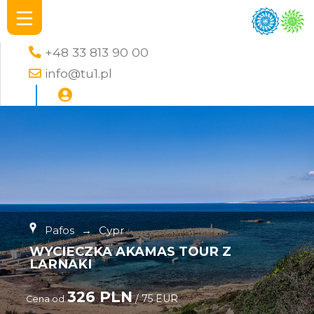
+48 33 813 90 00
info@tu1.pl
Pafos
→
Cypr
WYCIECZKA AKAMAS TOUR Z
LARNAKI
326 PLN
/ 75 EUR
Cena od