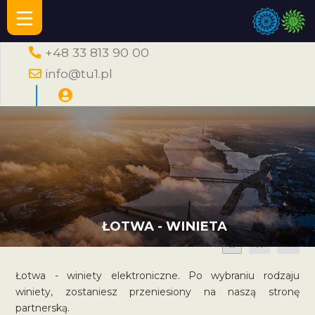
+48 33 813 90 00
info@tu1.pl
ŁOTWA - WINIETA
A
A
A
Łotwa - winiety elektroniczne. Po wybraniu rodzaju
winiety, zostaniesz przeniesiony na naszą stronę
partnerską.