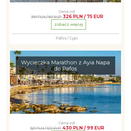
Cena od:
326 PLN / 75 EUR
391 PLN / 90 EUR
zobacz więcej
Pafos / Cypr
Wycieczka Marathon z Ayia Napa
do Pafos
Cena od:
430 PLN / 99 EUR
521 PLN / 120 EUR