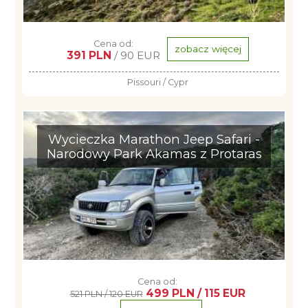
Cena od:
zobacz więcej
391 PLN
/ 90 EUR
Pissouri / Cypr
Wycieczka Marathon Jeep Safari -
Narodowy Park Akamas z Protaras
Cena od:
499 PLN / 115 EUR
521 PLN / 120 EUR