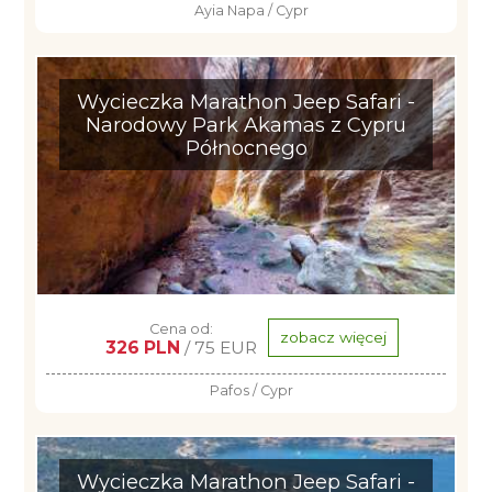
Ayia Napa / Cypr
Wycieczka Marathon Jeep Safari -
Narodowy Park Akamas z Cypru
Północnego
Cena od:
zobacz więcej
326 PLN
/ 75 EUR
Pafos / Cypr
Wycieczka Marathon Jeep Safari -