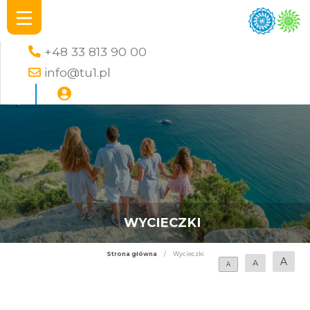
+48 33 813 90 00
info@tu1.pl
WYCIECZKI
Strona główna
/
Wycieczki
A
A
A