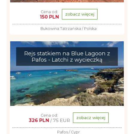
Cena od:
zobacz więcej
150 PLN
Bukowina Tatrzańska / Polska
Rejs statkiem na Blue Lagoon z
Pafos - Latchi z wycieczką
Cena od:
zobacz więcej
326 PLN
/ 75 EUR
Pafos / Cypr