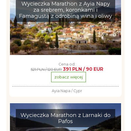
Wycieczka Marathon z Ayia Napy
za srebrem, koronkami i
Famagustą z odrobiną wina i oliwy
Cena od:
391 PLN / 90 EUR
521 PLN / 120 EUR
zobacz więcej
Ayia Napa / Cypr
Wycieczka Marathon z Larnaki do
Pafos