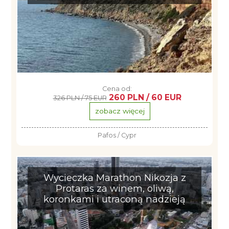
Cena od:
260 PLN / 60 EUR
326 PLN / 75 EUR
zobacz więcej
Pafos / Cypr
Wycieczka Marathon Nikozja z
Protaras za winem, oliwą,
koronkami i utraconą nadzieją