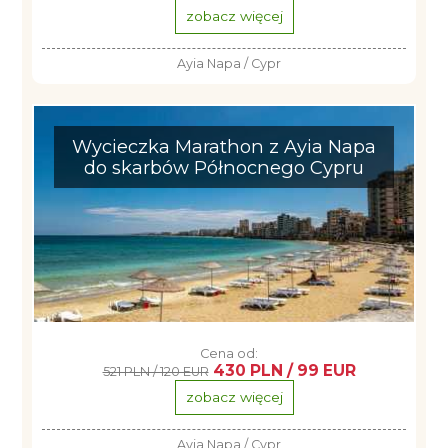
zobacz więcej
Ayia Napa / Cypr
Wycieczka Marathon z Ayia Napa
do skarbów Północnego Cypru
Cena od:
430 PLN / 99 EUR
521 PLN / 120 EUR
zobacz więcej
Ayia Napa / Cypr