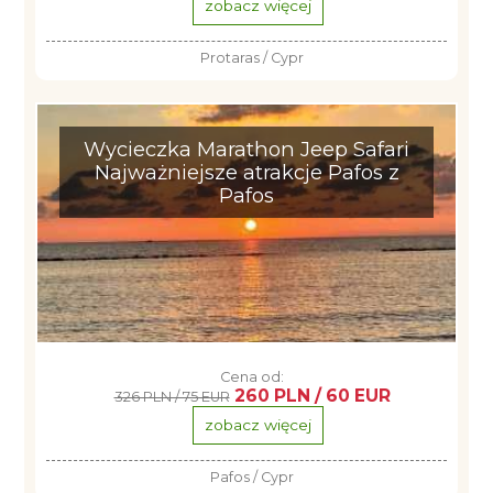
zobacz więcej
Protaras / Cypr
Wycieczka Marathon Jeep Safari
Najważniejsze atrakcje Pafos z
Pafos
Cena od:
260 PLN / 60 EUR
326 PLN / 75 EUR
zobacz więcej
Pafos / Cypr