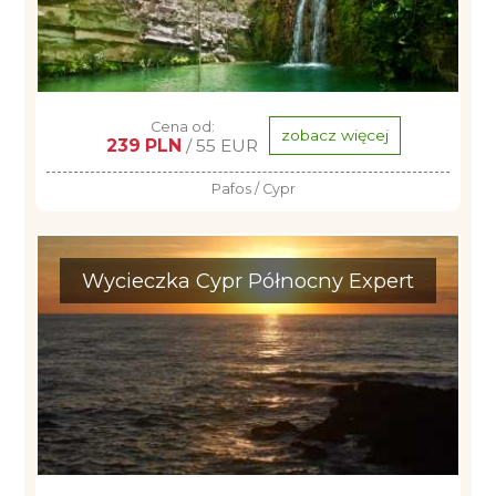
Cena od:
zobacz więcej
239 PLN
/ 55 EUR
Pafos / Cypr
Wycieczka Cypr Północny Expert