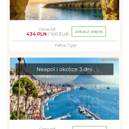
Cena od:
zobacz więcej
434 PLN
/ 100 EUR
Pafos / Cypr
Neapol i okolice 3 dni
Cena od: