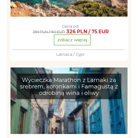
Cena od:
326 PLN / 75 EUR
391 PLN / 90 EUR
zobacz więcej
Larnaca / Cypr
Wycieczka Marathon z Larnaki za
srebrem, koronkami i Famagustą z
odrobiną wina i oliwy