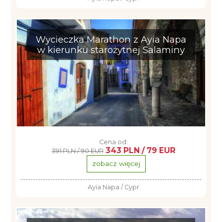
Wycieczka Marathon z Ayia Napa
w kierunku starożytnej Salaminy
Cena od:
343 PLN / 79 EUR
391 PLN / 90 EUR
zobacz więcej
Ayia Napa / Cypr