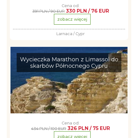
Cena od:
330 PLN / 76 EUR
391 PLN / 90 EUR
zobacz więcej
Larnaca / Cypr
Wycieczka Marathon z Limassol do
skarbów Północnego Cypru
Cena od:
326 PLN / 75 EUR
434 PLN / 100 EUR
zobacz więcej