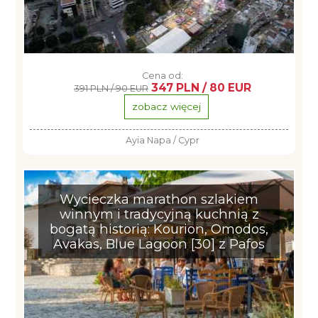
Cena od:
347 PLN / 80 EUR
391 PLN / 90 EUR
zobacz więcej
Ayia Napa / Cypr
Wycieczka marathon szlakiem
winnym i tradycyjną kuchnią z
bogatą historią: Kourion, Omodos,
Avakas, Blue Lagoon [30] z Pafos