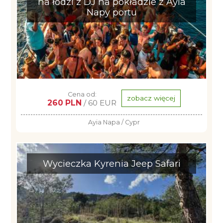
na łodzi z DJ na pokładzie z Ayia
Napy portu
Cena od:
zobacz więcej
260 PLN
/ 60 EUR
Ayia Napa / Cypr
Wycieczka Kyrenia Jeep Safari