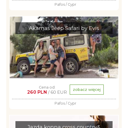
Pafos / Cypr
Akamas Jeep Safari by Evis
Cena od:
zobacz więcej
260 PLN
/ 60 EUR
Pafos / Cypr
Jazda konna cross country&