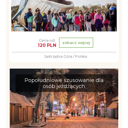
Cena od:
zobacz więcej
120 PLN
Jastrzębia Góra / Polska
Popołudniowe szusowanie dla
osób jeżdżących