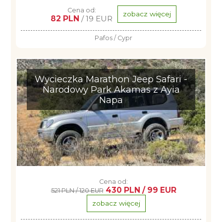
Cena od:
zobacz więcej
82 PLN
/ 19 EUR
Pafos / Cypr
Wycieczka Marathon Jeep Safari -
Narodowy Park Akamas z Ayia
Napa
Cena od:
430 PLN / 99 EUR
521 PLN / 120 EUR
zobacz więcej