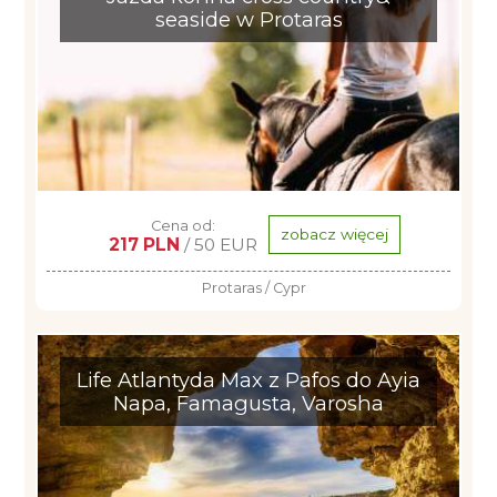
seaside w Protaras
Cena od:
zobacz więcej
217 PLN
/ 50 EUR
Protaras / Cypr
Life Atlantyda Max z Pafos do Ayia
Napa, Famagusta, Varosha