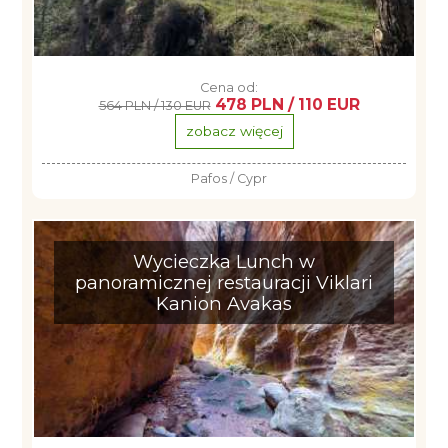
Cena od:
478 PLN / 110 EUR
564 PLN / 130 EUR
zobacz więcej
Pafos / Cypr
Wycieczka Lunch w
panoramicznej restauracji Viklari
Kanion Avakas