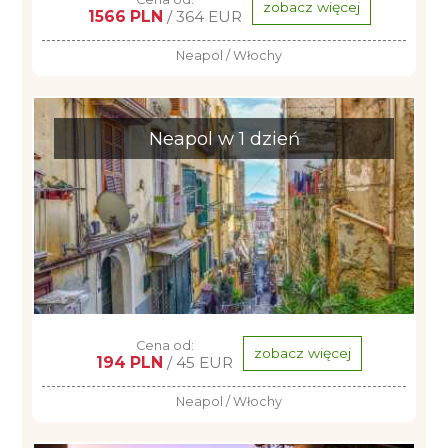
zobacz więcej
1566 PLN
/ 364 EUR
Neapol / Włochy
Neapol w 1 dzień
Cena od:
zobacz więcej
194 PLN
/ 45 EUR
Neapol / Włochy