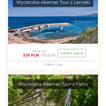
Wycieczka Akamas Tour z Larnaki
Cena od:
zobacz więcej
326 PLN
/ 75 EUR
Pafos / Cypr
Wycieczka Akamas Tour z Pafos