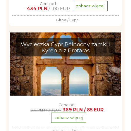
Cena od:
zobacz więcej
434 PLN
/ 100 EUR
Girne / Cypr
Wycieczka Cypr Północny zamki i
Kyrenia z Protaras
Cena od:
369 PLN / 85 EUR
391 PLN / 90 EUR
zobacz więcej